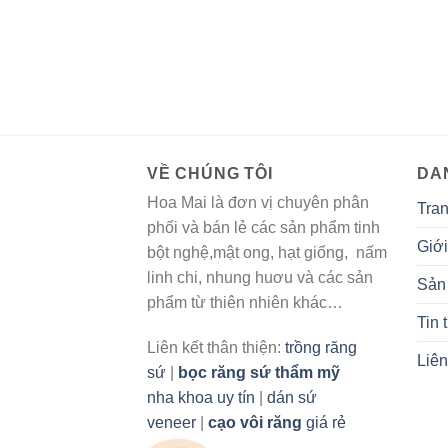
VỀ CHÚNG TÔI
DA
Hoa Mai là đơn vị chuyên phân
Tra
phối và bán lẻ các sản phẩm tinh
Giới
bột nghệ,mật ong, hạt giống, nấm
linh chi, nhung huơu và các sản
Sản
phẩm từ thiên nhiên khác…
Tin 
Liên kết thân thiện:
trồng răng
Liên
sứ
|
bọc răng sứ thẩm mỹ
nha khoa uy tín
|
dán sứ
veneer
|
cạo vôi răng
giá rẻ