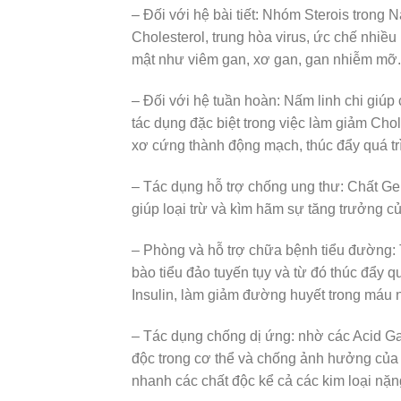
– Đối với hệ bài tiết: Nhóm Sterois trong 
Cholesterol, trung hòa virus, ức chế nhiều
mật như viêm gan, xơ gan, gan nhiễm mỡ.
– Đối với hệ tuần hoàn: Nấm linh chi gi
tác dụng đặc biệt trong việc làm giảm Chol
xơ cứng thành động mạch, thúc đẩy quá t
– Tác dụng hỗ trợ chống ung thư: Chất Ger
giúp loại trừ và kìm hãm sự tăng trưởng củ
– Phòng và hỗ trợ chữa bệnh tiểu đường: 
bào tiểu đảo tuyến tụy và từ đó thúc đẩy qu
Insulin, làm giảm đường huyết trong máu
– Tác dụng chống dị ứng: nhờ các Acid Ga
độc trong cơ thể và chống ảnh hưởng của c
nhanh các chất độc kể cả các kim loại nặn