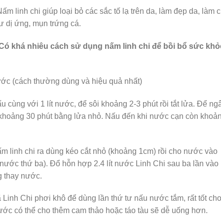
m linh chi giúp loại bỏ các sắc tố lạ trên da, làm đẹp da, làm 
 dị ứng, mụn trứng cá.
Có khá nhiêu cách sử dụng nấm linh chi để bồi bổ sức khỏ
ớc (cách thường dùng và hiệu quả nhất)
cùng với 1 lít nước, để sôi khoảng 2-3 phút rồi tắt lửa. Để n
ấu khoảng 30 phút bằng lửa nhỏ. Nấu đến khi nước cạn còn khoả
m linh chi ra dùng kéo cắt nhỏ (khoảng 1cm) rồi cho nước vào
nước thứ ba). Đổ hỗn hợp 2.4 lít nước Linh Chi sau ba lần vào
g thay nước.
Linh Chi phơi khô để dùng lần thứ tư nấu nước tắm, rất tốt ch
nước có thể cho thêm cam thảo hoặc táo tàu sẽ dễ uống hơn.