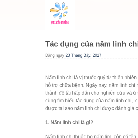
Skip
to
content
Tác dụng của nấm linh ch
Đăng ngày
23 Tháng Bảy, 2017
Nấm linh chi là vị thuốc quý từ thiên nhi
hỗ trợ chữa bệnh. Ngày nay, nấm linh chi 
thành đề tài hấp dẫn cho nghiên cứu và ứ
cùng tìm hiểu tác dụng của nấm linh chi,
được tại sao nấm linh chi được đánh giá 
1. Nấm linh chi là gì?
Nấm linh chi thuộc họ nấm lim, còn có tê