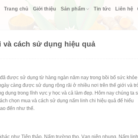
Trang chủ
Giới thiệu
Sản phẩm
Tin tức
Liên hệ
i và cách sử dụng hiệu quả
ên đã được sử dụng từ hàng ngàn năm nay trong bồi bổ sức khỏe
ngày càng được sử dụng rộng rãi ở nhiều nơi trên thế giới và tr
ng dụng trong lĩnh vực y học và cả làm đẹp. Hôm nay chúng ta 
 cách chọn mua và cách sử dụng nấm linh chi hiệu quả để hiểu
cao đến như thế.
n khác như Tiên thảo, Nấm trường thọ, Vạn niên nhung. Nấm lin