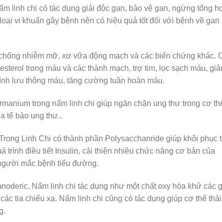
Nấm linh chi có tác dụng giải độc gan, bảo vệ gan, ngừng tổng h
 loại vi khuẩn gây bệnh nên có hiệu quả tốt đối với bệnh về gan
úp chống nhiễm mỡ, xơ vữa động mạch và các biến chứng khác. 
esterol trong máu và các thành mạch, trợ tim, lọc sạch máu, gi
rình lưu thông máu, tăng cường tuần hoàn máu.
manium trong nấm linh chi giúp ngăn chặn ung thư trong cơ thể
a tế bào ung thư..
Trong Linh Chi có thành phần Polysacchanride giúp khôi phục 
á trình điều tiết Insulin, cải thiện nhiều chức năng cơ bản của
 người mắc bệnh tiểu đường.
noderic, Nấm linh chi tác dụng như một chất oxy hóa khử các 
ác tia chiếu xạ. Nấm linh chi cũng có tác dụng giúp cơ thể thải
g.