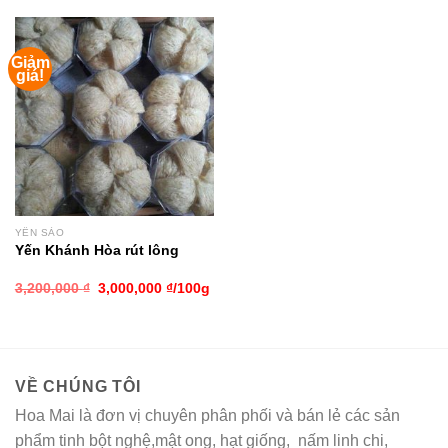
Giảm
giá!
YẾN SÀO
Yến Khánh Hòa rút lông
3,200,000
₫
3,000,000
₫
/100g
VỀ CHÚNG TÔI
Hoa Mai là đơn vị chuyên phân phối và bán lẻ các sản
phẩm tinh bột nghệ,mật ong, hạt giống, nấm linh chi,