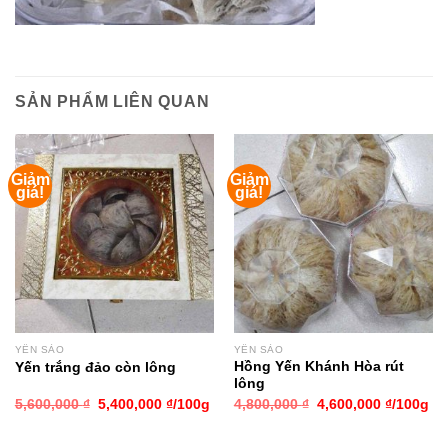
SẢN PHẨM LIÊN QUAN
Giảm
Giảm
giá!
giá!
YẾN SÀO
YẾN SÀO
Hồng Yến Khánh Hòa rút
Yến trắng đảo còn lông
lông
5,600,000
₫
5,400,000
₫
/100g
4,800,000
₫
4,600,000
₫
/100g